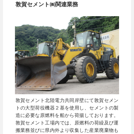
敦賀セメント㈱関連業務
敦賀セメント北陸電力共同岸壁にて敦賀セメン
トの大型荷役機器２基を使用し、セメントの製
造に必要な原燃料を船から荷揚しております。
敦賀セメント工場内では、原燃料の荷繰及び運
搬業務並びに県内外より収集した産業廃棄物も