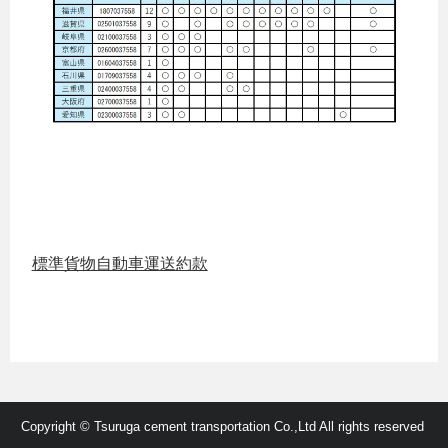
標準貨物自動車運送約款
Copyright © Tsuruga cement transportation Co.,Ltd All rights reserved