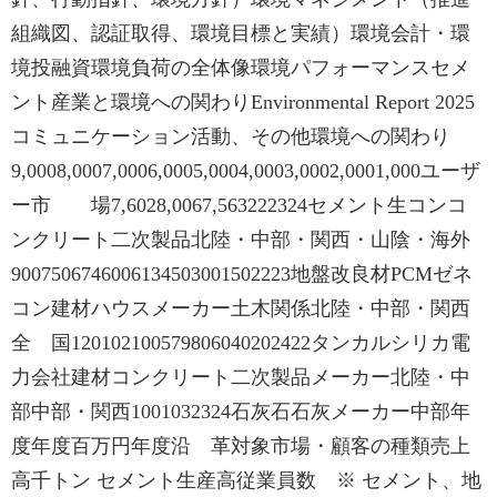
組織図、認証取得、環境目標と実績）環境会計・環
境投融資環境負荷の全体像環境パフォーマンスセメ
ント産業と環境への関わりEnvironmental Report 2025
コミュニケーション活動、その他環境への関わり
9,0008,0007,0006,0005,0004,0003,0002,0001,000ユーザ
ー市 場7,6028,0067,563222324セメント生コンコ
ンクリート二次製品北陸・中部・関西・山陰・海外
9007506746006134503001502223地盤改良材PCMゼネ
コン建材ハウスメーカー土木関係北陸・中部・関西
全 国120102100579806040202422タンカルシリカ電
力会社建材コンクリート二次製品メーカー北陸・中
部中部・関西1001032324石灰石石灰メーカー中部年
度年度百万円年度沿 革対象市場・顧客の種類売上
高千トン セメント生産高従業員数 ※ セメント、地