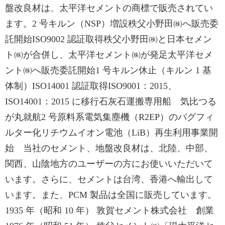
盤改良材は、太平洋セメントの商標で販売されてい
ます。2 号キルン（NSP）増設秩父小野田㈱へ販売委
託開始ISO9002 認証取得秩父小野田㈱と日本セメン
ト㈱が合併し、太平洋セメント㈱が発足太平洋セメ
ント㈱へ販売委託開始1 号キルン休止（キルン 1 基
体制）ISO14001 認証取得ISO9001：2015、
ISO14001：2015 に移行石灰石運搬専用船 気比つる
が丸就航2 号原料系電気集塵機（R2EP）のバグフィ
ルター化リチウムイオン電池（LiB）再生利用事業開
始 当社のセメント、地盤改良材は、北陸、中部、
関西、山陰地方のユーザーの方にお使いいただいて
います。さらに、セメントは台湾、香港へ輸出して
います。また、PCM 製品は全国に販売しています。
1935 年（昭和 10 年） 敦賀セメント株式会社 創業