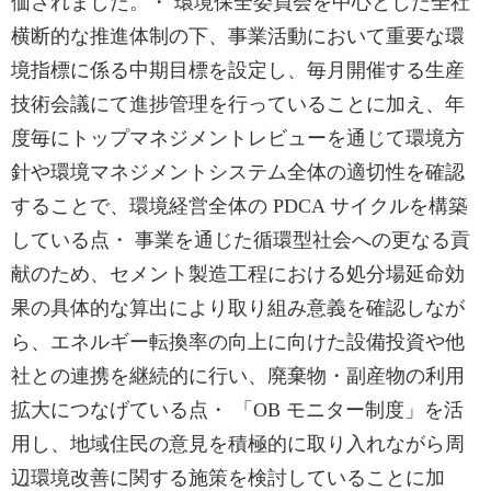
価されました。・ 環境保全委員会を中心とした全社
横断的な推進体制の下、事業活動において重要な環
境指標に係る中期目標を設定し、毎月開催する生産
技術会議にて進捗管理を行っていることに加え、年
度毎にトップマネジメントレビューを通じて環境方
針や環境マネジメントシステム全体の適切性を確認
することで、環境経営全体の PDCA サイクルを構築
している点・ 事業を通じた循環型社会への更なる貢
献のため、セメント製造工程における処分場延命効
果の具体的な算出により取り組み意義を確認しなが
ら、エネルギー転換率の向上に向けた設備投資や他
社との連携を継続的に行い、廃棄物・副産物の利用
拡大につなげている点・ 「OB モニター制度」を活
用し、地域住民の意見を積極的に取り入れながら周
辺環境改善に関する施策を検討していることに加