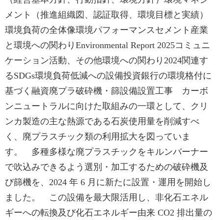
メント（推進組織図、認証取得、環境目標と実績）
環境負荷の全体像環境パフォーマンスセメント産業
と環境への関わりEnvironmental Report 2025コミュニ
ケーション活動、その他環境への関わり2024関連す
るSDGs環境負荷低減への設備投資銀行の環境格付に
基づく融資廃プラ破砕機・篩設備設置工事 カーボ
ンニュートラルに向けた取組みの一環として、クリ
ンカ製造の主な熱源である石炭使用量を削減すべ
く、廃プラスチック類の利用拡大を図っていま
す。 多種多様な廃プラスチックをキルンバーナー
で吹込みできるよう選別・加工するための破砕機及
び篩機を、2024 年 6 月に新たに設置・運用を開始し
ました。 この設備を最大限活用し、非化石エネル
ギーへの転換及び化石エネルギー由来 CO2 排出量の